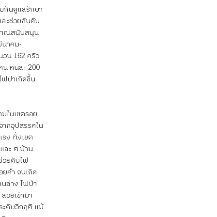
วมกันดูแลรักษา
และช่วยกันดับ
ะมาณสนับสนุน
มีนาคม-
ำนวน 162 ครัว
ะคน คนละ 200 
ฟป่าเกิดขึ้น
กลามในเขตรอย
อกจากอุปสรรคใน
แรง ทั้งเขต
 และ ต.บ้าน
่วยดับไฟ 
ดอยคำ จนเกิด
านล่าง ไฟป่า
า ลอยเข้ามา
ะดับวิกฤติ แม้