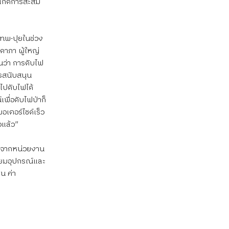
้เกิดการสะสม
เทพ-ปุยในช่วง
ดาภา ผู้ใหญ่
นว่า การดับไฟ
ารสนับสนุน
ไปดับไฟได้ 
พื่อดับไฟป่าก็
อเตอร์ไซด์เร็ว
วแล้ว”
ิดจากหน่วยงาน
รียมอุปกรณ์และ
น ค่า