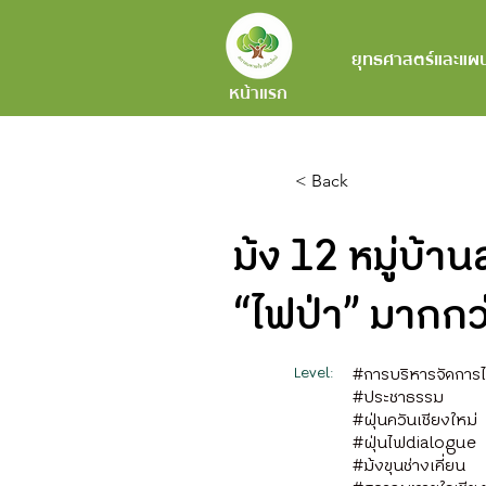
ยุทธศาสตร์และแผ
หน้าแรก
< Back
ม้ง 12 หมู่บ้
“ไฟป่า” มากกว่
Level:
#การบริหารจัดการไฟ
#ประชาธรรม
#ฝุ่นควันเชียงใหม่
#ฝุ่นไฟdialogue
#ม้งขุนช่างเคี่ยน