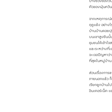
บางช่วงของวัน
ตัวของฝุ่นควัน
จากเหตุการณ์ค
ฤดูแล้ง อย่างไ
บ้านบ้านดอยปุ
บนเขาสูงชันนั
ชุมชนได้เข้าใจ
และระหว่างที่เ
จะเจอปัญหาว่าไ
ที่สุดในหมู่บ้
ส่วนเรื่องการ
ภายนอกแล้ว ก็
เรียกลูกบ้านไป
อินเตอร์เน็ต แ