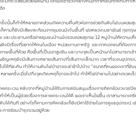
จะมีกระแสลมช่วยพัดผ่าน แต่พอเช้าช่วงกลางคืนอากาศเย็นที่กดทับทำให
อีก
รั้งนั้นก็ทำให้หลายภาคส่วนเกิดความตื่นตัวต่อการช่วยกันดับไฟบนดอยสุ
รก็ตามก็ยังมีเสียงสะท้อนจากชุมชนม้งในพื้นที่ พ่อหลวงเมธาพันธ์ ภุชกฤษ
ย และประธานเครือข่ายชุมชนบ้านม้งรอบดอยสุเทพ 12 หมู่บ้านให้ความเห็
้นยังมีเรื่องที่อยากให้คนในเมือง หน่วยงานภาครัฐ  และภาคเอกชนที่ต้องก
สภาพพื้นที่ด้วย คือพื้นที่เป็นเขาสูงชัน และบางจุดเป็นหน้าผาไม่สามารถเข้า
ผชิญเหตุยังมีเส้นทางหลายเส้นทางที่เส้นทางเล็กมาก เวลาที่จะขนอุปกรณ์เ
ปได้ทีละคัน ทำให้งานดับไฟป่าอาจจะล่าช้าไปบ้าง “ขนาดที่คนของเราที่ขับม
าน หลายครั้งเมื่อไปถึงจุดเกิดเหตุก็อาจจะช้าไป ทำให้ไฟป่าลามไปอย่างรวดเร็
ลาดตระเวน หลังจากที่หมู่บ้านได้รับการสนับสนุนเรื่องการติดกล้องวงจรป
ทำให้เป็นผู้ช่วยเรื่องการลาดตระเวนได้ดี พอเราเห็นไฟขึ้น เราสามารถเต
ดับได้ทันที อย่างไรก็ตามการติดกล้องก็ยังมีค่าใช้จ่ายในการดูแลอุปกรณ์ เช่
ละการซ่อมบำรุงรวมอยู่ด้วย