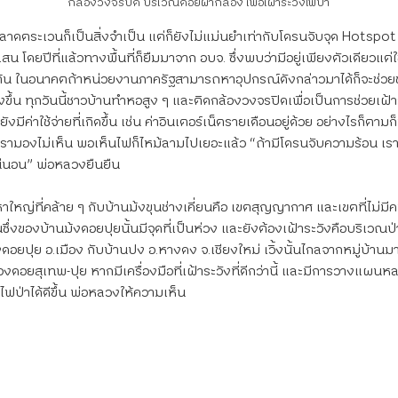
กล้องวงจรปิด บริเวณดอยผากลอง เพื่อเฝ้าระวังไฟป่า
ลาดตระเวนก็เป็นสิ่งจำเป็น แต่ก็ยังไม่แม่นยำเท่ากับโดรนจับจุด Hotspot
 โดยปีที่แล้วทางพื้นที่ก็ยืมมาจาก อบจ. ซึ่งพบว่ามีอยู่เพียงตัวเดียวแต่ใช
นต้น ในอนาคตถ้าหน่วยงานภาครัฐสามารถหาอุปกรณ์ดังกล่าวมาได้ก็จะช่วย
ยิ่งขึ้น ทุกวันนี้ชาวบ้านทำหอสูง ๆ และติดกล้องวงจรปิดเพื่อเป็นการช่วยเฝ้า
็ยังมีค่าใช้จ่ายที่เกิดขึ้น เช่น ค่าอินเตอร์เน็ตรายเดือนอยู่ด้วย อย่างไรก็ตามก็
ะเรามองไม่เห็น พอเห็นไฟก็ไหม้ลามไปเยอะแล้ว “ถ้ามีโดรนจับความร้อน เ
น่นอน” พ่อหลวงยืนยืน
าใหญ่ที่คล้าย ๆ กับบ้านม้งขุนช่างเคี่ยนคือ เขตสุญญากาศ และเขตที่ไม่มี
นซึ่งของบ้านม้งดอยปุยนั้นมีจุดที่เป็นห่วง และยังต้องเฝ้าระวังคือบริเวณ
ดอยปุย อ.เมือง กับบ้านปง อ.หางดง จ.เชียงใหม่ เวิ้งนั้นไกลจากหมู่บ้านมาก
องดอยสุเทพ-ปุย หากมีเครื่องมือที่เฝ้าระวังที่ดีกว่านี้ และมีการวางแผน
ไฟป่าได้ดีขึ้น พ่อหลวงให้ความเห็น 