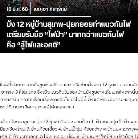
าพันธ์ที่ผ่านมา ชาวม้งขุนช่างเคี่ยน และเครือข่ายม้งจาก 12 ชุมชนมาร่วม
ะยะทาง 3 กิโลเมตร ซึ่งเป็นแนวกันไฟของบ้านม้งขุนช่างเคี่ยน หลังจากนั้
กับการเตรียมความพร้อมเรื่องการดับไฟป่าในปีนี้ ตั้งแต่เดือนมีนาคม-พฤษ
นตรายที่อาจจะเกิดเหตุการณ์ได้ตลอดเวลา
วดล้อมม้งดอยสุเทพ-ปุย 12 ชุมชนอันประกอบด้วย 1. บ้านดอยปุย 2. บ้านขุนช
เมืองเชียงใหม่ 3. บ้านห้วยเสี้ยว 4. บ้านน้ำซุ่ม-ห้วยกว้าง ต.บ้านปง อ.หาง
กเต๋ย 7. บ้านผานกกก ต.โป่งแยง อ.แม่ริม 8. บ้านแม่สาใหม่ 9. แม่สาน้อย 