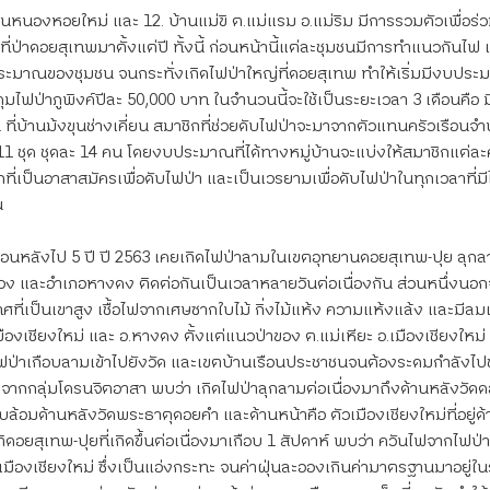
านหนองหอยใหม่ และ 12. บ้านแม่ขิ ต.แม่แรม อ.แม่ริม มีการรวมตัวเพื่อร่
ี่ป่าดอยสุเทพมาตั้งแต่ปี ทั้งนี้ ก่อนหน้านี้แต่ละชุมชนมีการทำแนวกันไฟ 
ะมาณของชุมชน จนกระทั่งเกิดไฟป่าใหญ่ที่ดอยสุเทพ ทำให้เริ่มมีงบปร
มไฟป่าภูพิงค์ปีละ 50,000 บาท ในจำนวนนี้จะใช้เป็นระยะเวลา 3 เดือนคือ 
ที่บ้านม้งขุนช่างเคี่ยน สมาชิกที่ช่วยดับไฟป่าจะมาจากตัวแทนครัวเรือนจ
 11 ชุด ชุดละ 14 คน โดยงบประมาณที่ได้ทางหมู่บ้านจะแบ่งให้สมาชิกแต่ล
ี่เป็นอาสาสมัครเพื่อดับไฟป่า และเป็นเวรยามเพื่อดับไฟป่าในทุกเวลาที่มีไ
น
้ย้อนหลังไป 5 ปี ปี 2563 เคยเกิดไฟป่าลามในเขตอุทยานดอยสุเทพ-ปุย ลุ
มือง และอำเภอหางดง ติดต่อกันเป็นเวลาหลายวันต่อเนื่องกัน ส่วนหนึ่งน
ที่เป็นเขาสูง เชื้อไฟจากเศษซากใบไม้ กิ่งไม้แห้ง ความแห้งแล้ง และมีลม
ืองเชียงใหม่ และ อ.หางดง ตั้งแต่แนวป่าของ ต.แม่เหียะ อ.เมืองเชียงใหม่
ป่าเกือบลามเข้าไปยังวัด และเขตบ้านเรือนประชาชนจนต้องระดมกำลังไปช
จากกลุ่มโดรนจิตอาสา พบว่า เกิดไฟป่าลุกลามต่อเนื่องมาถึงด้านหลังวัด
้อมด้านหลังวัดพระธาตุดอยคำ และด้านหน้าคือ ตัวเมืองเชียงใหม่ที่อยู่ด้
ดอยสุเทพ-ปุยที่เกิดขึ้นต่อเนื่องมาเกือบ 1 สัปดาห์ พบว่า ควันไฟจากไฟป่
ืองเชียงใหม่ ซึ่งเป็นแอ่งกระทะ จนค่าฝุ่นละอองเกินค่ามาตรฐานมาอยู่ในร