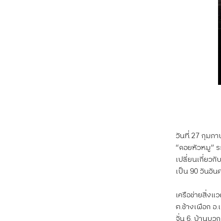
วันที่ 27 กุมภ
“ดอยหัวหมู” ร
เปลี่ยนเกี่ยว
เป็น 90 วันอั
เครือข่ายสิ่งแ
ต.ช้างเผือก อ.
จั่น 6. บ้านบว