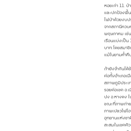
หอยเก่า 11. บ้
และปกป้องพื้นท
ไฟป่าด้วยงบปร
จากสถานีควบคุ
พฤษภาคม เช่น 
เรือนแบ่งเป็น
บาท โดยสมาชิกท
แม้ในยามค่ำคื
ถ้ายังจำกันได
ต่อทั้งอำเภอเ
สภาพภูมิประเทศ
รอยต่อเขต อ.เม
ปง อ.หางดง ไฟ
ขณะที่ภาพถ่าย
ภาพเปลวไฟโอบล
อุทยานแห่งชาติ
สะสมในเขตตัวเม