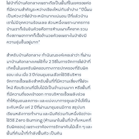
ไฟป่าที่บ้านค้อกลางเพราะถือเป็นพื้นที่ในเขตรอยต่อ
ที่มีความสำคัญระหว่างเชียงใหม่กับลำปาง “ปีนี้ผม
เป็นห่วงว่าไฟป่าจะหนักมากแน่นอน ปีที่แล้วบ้าน
เราไม่มีจุดความร้อนเลย ส่วนหนึ่งเพราะมาตรการ
บ้านเราก็เข้มข้นด้วยคือการห้ามเผาเด็ดขาด รวม
ถึงสภาพอากาศก็เอื้ออำนวยด้วยเพราะในป่ายังมี
ความชุ่มชื้นอยู่มาก”
สำหรับบ้านค้อกลาง กำนันณรงค์เดชเล่าว่า ที่ผ่าน
มาบ้านค้อกลางเคยใช้ทั้ง 2 วิธีในการจัดการไฟป่าที่
เกิดขึ้นในเขตรับผิดชอบทางการปกครองที่รับผิด
ชอบ เช่น เมื่อ 3 ปีก่อนชุมชนเลือกใช้วิธีบริหาร
จัดการเชื้อเพลิงสำหรับพื้นที่ที่มีความเสี่ยงที่ไฟจะ
ไหม้ คือบริเวณที่มีใบไม้มีเป็นจำนวนมาก หรือพื้นที่ 
ที่มีความถี่ของเข้าออก การบริหารเชื้อเพลิงช่วย
ทำให้ชุมชนลดภาระ และแบ่งเบาการดูแลป่าไปได้ใน
ระดับหนึ่ง แต่ 2 ปีที่ผ่านมาชุมชนมีการ สรุปบท
เรียนหลังการทำงาน และมีมติร่วมกันหนึ่งข้อว่าจะ
ใช้วิธี Zero Burning (ห้ามเผาในพื้นที่ป่าทั้งหมดที่
รับผิดชอบ) เพราะเราต้องการรักษาต้นไม้เล็ก ๆ และ
พื้นที่ต้นน้ำที่กำลังฟื้นตัว เป็นต้น