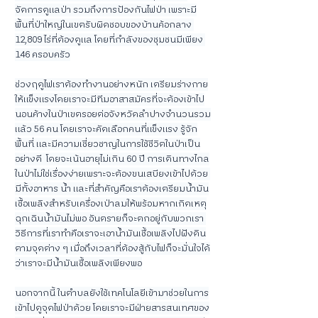
จัดการดูแลป่า รวมถึงการป้องกันไฟป่า เพราะมี
พื้นที่ป่าใหญ่ในเขตรับผิดชอบของบ้านค้อกลาง 
12,809 ไร่ที่ต้องดูแล โดยที่กำลังของชุมชนมีเพียง 
146 ครอบครัว
ช่วงฤดูไฟเราต้องทำงานอย่างหนัก เตรียมร่างกาย
ให้แข็งแรงโดยเราจะมีทีมอาสาสมัครที่จะต้องเข้าไป
นอนค้างในป่าเขตรอยต่อจังหวัดลำปางจำนวนรวม
แล้ว 56 คน โดยเราจะคัดเลือกคนที่แข็งแรง รู้จัก
พื้นที่ และมีความเชี่ยวชาญในการใช้ชีวิตในป่าเป็น
อย่างดี  โดยจะเน้นอายุไม่เกิน 60 ปี การเดินทางไกล
ในป่าไม่ใช่เรื่องง่ายเพราะจะต้องขนเสบียงเข้าไปด้วย 
มีทั้งอาหาร น้ำ และที่สำคัญคือเราต้องเตรียมน้ำมัน
เชื้อเพลิงสำหรับเครื่องเป่าลมให้พร้อมหากเกิดเหตุ
ฉุกเฉินน้ำมันไม่พอ อันตรายก็จะตกอยู่กับพวกเรา 
วิธีการที่เราทำคือเราจะเอาน้ำมันเชื้อเพลิงไปฝังดิน
ตามจุดต่าง ๆ เมื่อถึงเวลาที่ต้องสู้กับไฟก็จะมั่นใจได้
ว่าเราจะมีน้ำมันเชื้อเพลิงเพียงพอ
นอกจากนี้ ในตำบลยังใช้เทคโนโลยีเข้ามาช่วยในการ
เข้าไปดูจุดไฟป่าด้วย โดยเราจะมีฝ่ายสารสนเทศของ