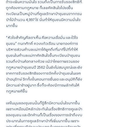
ถ้าจะเพิ่มความมั่นใจ รวมถึงเป็นการรับรองสิทธิที่
ถูกต้องตามกฎหมาย ก็เลยตัดสินใจไปขอขึ้น
ทะเบียนเป็นหมู่บ้านที่ดูแลรักษาป่าชุมชนจากกรม
ป่าไม้จำนวน 4,997 ไร่ นั่นทำให้ชุมชนมีความมั่นใจ
มากขึ้น
“หัวใจสำคัญคือเราเห็น คือความเชื่อมั่น และไว้ใจ
ชุมชน” กนกศักดิ์ ดวงแก้วเรือน นายกองค์การ
บริหารส่วนตำบลแม่ทาได้พูดถึงที่มาที่ไปที่ทำให้
ชุมชนในตำบลแม่ทาตัดสินใจขึ้นทะเบียนป่าชุมชน
รวมถึงบ้านค้อกลางด้วย แม้ว่าโดยภาพรวมของ
กฎหมายป่าชุมชนปี 2562 นั้นยังไม่สมบูรณ์และยัง
ขาดการรับรองสิทธิของการจัดตั้งป่าชุมชนในเขต
ป่าอนุรักษ์ อีกทั้งขั้นตอนการยื่นขอ และอนุมัติก็ยัง
มีความล่าช้าอยู่มาก ซึ่งก็จะต้องมีการผลักดันให้
กฎหมายดีขึ้น
แต่ในมุมของชุมชนนั้นก็รู้สึกมีความมั่นใจมากขึ้น 
เพราะเหมือนมีหลักประกันในเรื่องสิทธิการดูแลป่า
ของชุมชน และอีกด้านก็เป็นเรื่องของการเข้าถึงงบ
ประมาณในการดูแลรักษาป่าที่เพิ่มมากขึ้น เพราะ