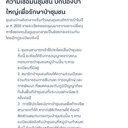
ความเชื่อมั่นชุมชน ปกป้องป่า
ใหญ่เพื่อรักษาป่าชุมชน
ชุมชนบ้านค้อกลางเริ่มทำแผนชุมชนจัดการป่าในปี 
พ.ศ.2555 รายละเอียดของแผนมาจากแลกเปลี่ยน
หารือของคนในชุมชนกลายเป็นข้อตกลงร่วมกัน 
โดยมีกฎระเบียบดังนี้
1. ชุมชนสามารถเข้าใช้ประโยชน์ในป่าชุมชน 
ทั้งนี้ จะต้องได้รับการอนุญาตจากคณะ
กรรมการป่าชุมชนหมู่บ้านนั้น ๆ ตาม
ระเบียบที่มีอยู่
2. สมาชิกป่าชุมชนต้องให้ความร่วมมือและ
ร่วมกิจกรรมการสืบทอด การอนุรักษ์ และ
การพัฒนา ที่สอดคลองกับภูมิปัญญาท้อง
ถิ่นในพื้นที่ป่าชุมชนทั้งระบบอย่างน้อย 5 
ครั้งต่อปี
3.  การใช้ประโยชน์จากป่าชุมชนเพื่อดำรงชีพ
สามารถทำได้ หากก่อให้เกิดรายได้ ต้องมี
สัดส่วนสมทบกองทุนป่าชุมชนนั้น ๆ ตาม
ระเบียบข้อบังคับป่าชุมชนที่หมู่บ้านกำหนด 