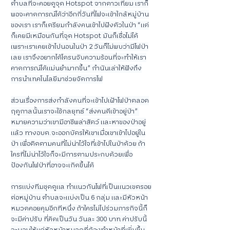
ตำบลที่จะคอยดูจุด Hotspot จากดาวเทียม เราก็
พอจะคาดการณ์ได้ว่าอีกกี่วันที่ไฟจะเข้าใกล้หมู่บ้าน
ของเรา เราก็เตรียมกำลังคนเข้าไปฝังตัวในป่า “แต่
ก็เคยมีเหมือนกันที่จุด Hotspot มันก็เชื่อไม่ได้
เพราะเราเคยเข้าไปนอนในป่า 2 วันก็ไม่พบว่ามีไฟป่า
เลย เราจึงอยากได้โดรนจับความร้อนที่จะทำให้เรา
คาดการณ์ได้แม่นยำมากขึ้น” กำนันเล่าให้ฟังถึง
การนำเทคโนโลยีมาช่วยจัดการไฟ
ส่วนเรื่องการส่งกำลังคนที่จะเข้าไปเฝ้าไฟป่าตลอด
ฤดูกาลนั้นเราจะใช้กลยุทธ์ “ส่งคนดีเข้าอยู่ป่า” 
หมายความว่าเขามีอาชีพล่าสัตว์ และหาของป่าอยู่
แล้ว ทางอบต.จะออกบัตรให้เขาเมื่อเขาเข้าไปอยู่ใน
ป่า เพื่อติดตามคนที่ไม่น่าไว้ใจที่เข้าไปในป่าด้วย ถ้า
ใครที่ไม่น่าไว้ใจก็จะมีการตามประกบด้วยเพื่อ
ป้องกันไฟป่าที่อาจจะเกิดขึ้นได้
การแบ่งทีมชุดดูแล ทำแนวกันไฟที่เป็นแนวเขตรอย
ต่อหมู่บ้าน ตำบลจะแบ่งเป็น 6 กลุ่ม และมีหัวหน้า
หมวดคอยคุมอีกทีหนึ่ง ถ้าใครไม่ไปร่วมภารกิจนี้ก็
จะมีค่าปรับ ที่คิดเป็นวัน วันละ 300 บาท ค่าปรับนี้
จะมอบให้แก่หัวหน้าหมวดที่ต้องทำหน้าที่เพิ่มขึ้น 