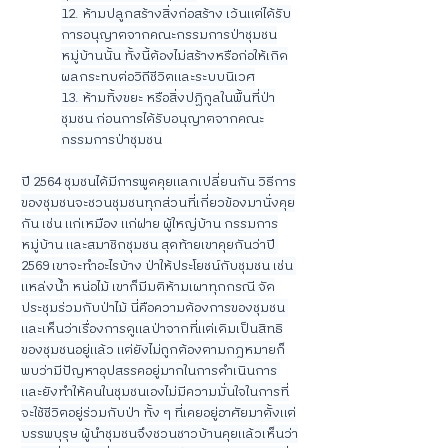
12. ห้ามปลูกสร้างสิ่งก่อสร้าง เว้นแต่ได้รับ
การอนุญาตจากคณะกรรมการป่าชุมชน
หมู่บ้านนั้น ทั้งนี้ต้องไม่สร้างหรือก่อให้เกิด
ผลกระทบต่อวิถีชีวิตและระบบนิเวศ
13. ห้ามทิ้งขยะ หรือสิ่งปฏิกูลในพื้นที่ป่า
ชุมชน ก่อนการได้รับอนุญาตจากคณะ
กรรมการป่าชุมชน
ปี 2564 ชุมชนได้มีการพูดคุยแลกเปลี่ยนกัน วิธีการ
ของชุมชนจะชวนชุมชนทุกส่วนที่เกี่ยวข้องมานั่งคุย
กัน เช่น แก่เหมือง แก่ฝาย ผู้ใหญ่บ้าน กรรมการ
หมู่บ้าน และสมาชิกชุมชน สุดท้ายเขาคุยกันว่าปี 
2569 เขาจะทำอะไรบ้าง ป่าให้ประโยชน์กับชุมชน เช่น 
แหล่งน้ำ หน่อไม้ เขาก็มีมติห้ามเผาทุกกรณี จัด
ประชุมร่วมกับป่าไม้ นี่คือความต้องการของชุมชน 
และเห็นว่าเรื่องการดูแลป่าจากที่แต่เดิมเป็นสิทธิ
ของชุมชนอยู่แล้ว แต่ยังไม่ถูกต้องตามกฎหมายก็
พบว่ามีปัญหาอุปสรรคอยู่มากในการดำเนินการ 
และยังทำให้คนในชุมชนเองไม่มีความมั่นใจในการที่
จะใช้ชีวิตอยู่ร่วมกับป่า ทั้ง ๆ ที่เคยอยู่อาศัยมาตั้งแต่
บรรพบุรุษ ผู้นำชุมชนจึงชวนชาวบ้านคุยแล้วเห็นว่า