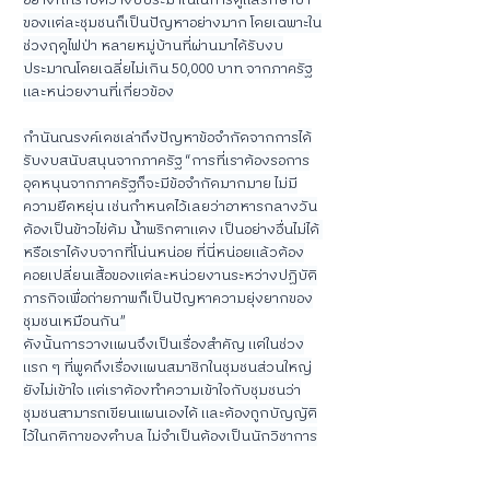
อย่างที่ทราบดีว่างบประมาณในการดูแลรักษาป่า
ของแต่ละชุมชนก็เป็นปัญหาอย่างมาก โดยเฉพาะใน
ช่วงฤดูไฟป่า หลายหมู่บ้านที่ผ่านมาได้รับงบ
ประมาณโดยเฉลี่ยไม่เกิน 50,000 บาท จากภาครัฐ
และหน่วยงานที่เกี่ยวข้อง
กำนันณรงค์เดชเล่าถึงปัญหาข้อจำกัดจากการได้
รับงบสนับสนุนจากภาครัฐ “การที่เราต้องรอการ
อุดหนุนจากภาครัฐก็จะมีข้อจำกัดมากมาย ไม่มี
ความยืดหยุ่น เช่นกำหนดไว้เลยว่าอาหารกลางวัน
ต้องเป็นข้าวไข่ต้ม น้ำพริกตาแดง เป็นอย่างอื่นไม่ได้ 
หรือเราได้งบจากที่โน่นหน่อย ที่นี่หน่อยแล้วต้อง
คอยเปลี่ยนเสื้อของแต่ละหน่วยงานระหว่างปฏิบัติ
ภารกิจเพื่อถ่ายภาพก็เป็นปัญหาความยุ่งยากของ
ชุมชนเหมือนกัน”
ดังนั้นการวางแผนจึงเป็นเรื่องสำคัญ แต่ในช่วง
แรก ๆ ที่พูดถึงเรื่องแผนสมาชิกในชุมชนส่วนใหญ่
ยังไม่เข้าใจ แต่เราต้องทำความเข้าใจกับชุมชนว่า
ชุมชนสามารถเขียนแผนเองได้ และต้องถูกบัญญัติ
ไว้ในกติกาของตำบล ไม่จำเป็นต้องเป็นนักวิชาการ
เท่านั้นที่เป็นผู้เขียนแผน หรือเป็นแผนที่มาจากภาค
รัฐที่มาบอกให้เราทำ 