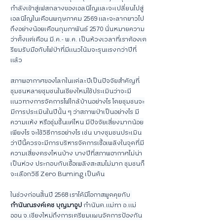
กำลังเข้าสู่เฟสกลางของเอลนิโญและจะเปลี่ยนไปสู่
เอลนิโญในเดือนพฤษภาคม 2569 และจะลากยาวไป
ถึงอย่างน้อยเดือนกุมภาพันธ์ 2570 นั่นหมายความ
ว่าตั้งแต่เดือน มี.ค.- พ.ค. เป็นห้วงเวลาที่เราต้องเต
รียมรับมือกับไฟป่าที่มีแนวโน้มจะรุนแรงกว่าปีที่
แล้ว
สภาพอากาศของโลกในแต่ละปีเป็นปัจจัยสำคัญที่
ชุมชนหลายชุมชนในเชียงใหม่ใช้ประเมินว่าจะมี
แนวทางการจัดการไฟใกล้บ้านอย่างไร โดยชุมชนจะ
มีการประเมินในปีนั้น ๆ ว่าสภาพป่าเป็นอย่างไร มี
ความแห้ง หรือชุ่มชื้นแค่ไหน มีปัจจัยเสี่ยงมากน้อย
เพียงไร จะใช้วิธีการอย่างไร เช่น บางชุมชนประเมิน
ว่าปีนี้ควรจะมีการบริหารจัดการเชื้อเพลิงในจุดที่มี
ความเสี่ยงตรงไหนบ้าง บางปีที่สภาพอากาศไม่น่า
เป็นห่วง ประกอบกับเชื้อเพลิงสะสมไม่มาก ชุมชนก็
จะเลือกวิธี Zero Burning เป็นต้น
ในช่วงก่อนสิ้นปี 2568 เราได้มีโอกาสพูดคุยกับ 
กำนันณรงค์เดช บุญมาอูป
 กำนันต.แม่ทา อ.แม่
ออน จ.เชียงใหม่ถึงการเตรียมแผนจัดการป้องกัน