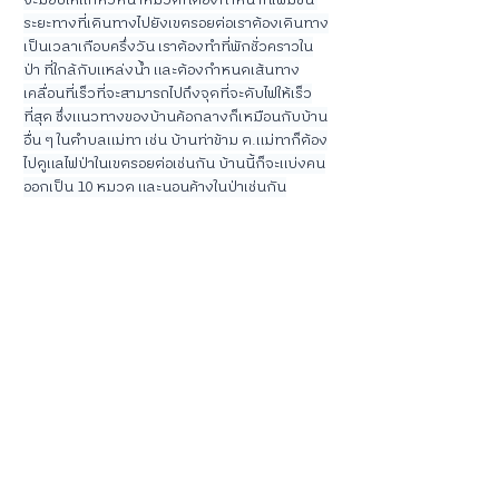
ระยะทางที่เดินทางไปยังเขตรอยต่อเราต้องเดินทาง
เป็นเวลาเกือบครึ่งวัน เราต้องทำที่พักชั่วคราวใน
ป่า ที่ใกล้กับแหล่งน้ำ และต้องกำหนดเส้นทาง
เคลื่อนที่เร็วที่จะสามารถไปถึงจุดที่จะดับไฟให้เร็ว
ที่สุด ซึ่งแนวทางของบ้านค้อกลางก็เหมือนกับบ้าน
อื่น ๆ ในตำบลแม่ทา เช่น บ้านท่าข้าม ต.แม่ทาก็ต้อง
ไปดูแลไฟป่าในเขตรอยต่อเช่นกัน บ้านนี้ก็จะแบ่งคน
ออกเป็น 10 หมวด และนอนค้างในป่าเช่นกัน