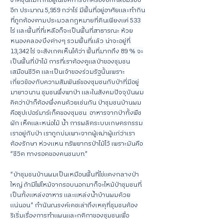
อีก ประมาณ 5,959 กว่าไร่ มีพื้นที่อยู่อาศัยและทำกิน
ที่ถูกต้องตามประมวลกฎหมายที่ดินเพียงแค่ 533 
ไร่ และพื้นที่ที่เหลือก็จะเป็นพื้นที่สาธารณะ ห้วย
หนองคลองบึงต่างๆ รวมพื้นที่แล้ว น่าจะอยู่ที่ 
13,342 ไร่ จะสังเกตเห็นได้ว่า พื้นที่มากถึง 89 % จะ
เป็นพื้นที่ป่าไม้ การที่เราต้องดูแลป่าของชุมชน
เสมือนชีวิต และเป็นเจ้าของร่วมรัฐนั้นเพราะ
เกี่ยวข้องกับความสัมพันธ์ของชุมชนกับป่าที่มีอยู่
มายาวนาน ชุมชนพึ่งพาป่า และในสังคมปัจจุบันผม
คิดว่าป่าก็ต้องพึ่งคนด้วยเช่นกัน ป่าชุมชนบ้านผม
คือซุปเปอร์มาร์เก็ตของชุมชน  อาหารจากป่าทั้งพืช
ผัก เห็ดและหน่อไม้ น้ำ การผลิตระบบเกษตรกรรม 
เราอยู่กับป่า เราถูกบ่มเพาะจากผู้เฒ่าผู้แก่ว่าเรา
ต้องรักษา ห่วงแหน ทรัพยากรป่าไม้ไว้ เพราะมันคือ 
“ชีวิต ทางรอดของคนชนบท”
“ป่าชุมชนบ้านผมเป็นเหมือนพื้นที่ไข่แดงกลางป่า
ใหญ่ ถ้ามีไฟไหม้จากรอบนอกมาก็จะไหม้ป่าชุมชนที่
เป็นทั้งแหล่งอาหาร และแหล่งน้ำบ้านผมด้วย
แน่นอน” กำนันณรงค์เดชเล่าถึงเหตุที่ชุมชนต้อง
ริเริ่มเรื่องการทำแผนและกติกาของชุมชนเพื่อ