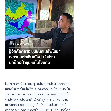
ไฟป่า ที่เกิดขึ้นพร้อม ๆ กันในหลายโซนของจังหวัด
เชียงใหม่ทั้งโซนใต้ โซนตะวันออก และโซนเหนือเป็น
ปรากฏการณ์ที่บอกกับเราว่าฤดูแห่งความชุ่มชื้น
กำลังจะหายไป เรากำลังเข้าสู่ฤดูกาลแห่งความ
แห้งแล้ง หรือเอลนิโญ่แล้ว โดยศูนย์พยากรณ์
อากาศระยะกลางของยุโรป (ECMWF) ระบุว่าโลก