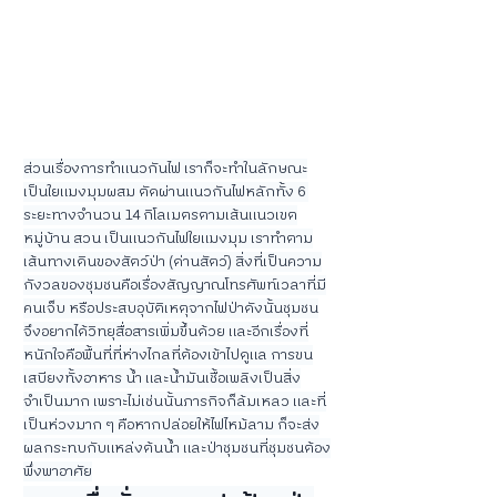
ส่วนเรื่องการทำแนวกันไฟ เราก็จะทำในลักษณะ
เป็นใยแมงมุมผสม ตัดผ่านแนวกันไฟหลักทั้ง 6 
ระยะทางจำนวน 14 กิโลเมตรตามเส้นแนวเขต
หมู่บ้าน สวน เป็นแนวกันไฟใยแมงมุม เราทำตาม
เส้นทางเดินของสัตว์ป่า (ด่านสัตว์) สิ่งที่เป็นความ
กังวลของชุมชนคือเรื่องสัญญาณโทรศัพท์เวลาที่มี
คนเจ็บ หรือประสบอุบัติเหตุจากไฟป่าดังนั้นชุมชน
จึงอยากได้วิทยุสื่อสารเพิ่มขึ้นด้วย และอีกเรื่องที่
หนักใจคือพื้นที่ที่ห่างไกลที่ต้องเข้าไปดูแล การขน
เสบียงทั้งอาหาร น้ำ และน้ำมันเชื้อเพลิงเป็นสิ่ง
จำเป็นมาก เพราะไม่เช่นนั้นภารกิจก็ล้มเหลว และที่
เป็นห่วงมาก ๆ คือหากปล่อยให้ไฟไหม้ลาม ก็จะส่ง
ผลกระทบกับแหล่งต้นน้ำ และป่าชุมชนที่ชุมชนต้อง
พึ่งพาอาศัย