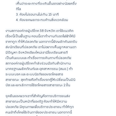
เห็นว่าระยะทางที่จะเดินขึ้นรถอย่างน้อยครึ่ง
กิโล
3. ต้องไม่รอนานไม่เกิน 15 นาที
4. ต้องลดผลกระทบด้านสิ่งแวดล้อม
งานสภาองค์กรผู้บริโภค 58 จังหวัด เราใช้แนวคิด
เรื่องนี้เป็นพื้นฐาน ตอนนี้เราทำงานกับรถไฟฟ้าให้มี
ราคาถูก ทำให้ปลอดภัย นอกจากนี้ยังผลักดันรถรับ
ส่งนักเรียนที่ปลอดภัย เราไม่อยากเห็นลูกหลานเรา
มีปัญหา จังหวัดเชียงใหม่เรามีโรงเรียนสารภี
เป็นต้นแบบและทำเรื่องการเดินทางที่ปลอดภัย 
สภาองค์กรผู้บริโภคกำลังร่วมมือกับสำนักงาน
มาตรฐานผลิตภัณฑ์และอุตสาหกรรม (สมอ.) ทำ
ระบบเบรค และระบบนิรภัยของรถโดยสาร
สาธารณะ  สุดท้ายคือทำเรื่องรถตู้ให้เปลี่ยนเป็นมินิ
บัส และยกเลิกการใช้รถโดยสารสาธารณะ 2 ชั้น
จุดยืนของพวกเราที่สำคัญคือการบริการขนส่ง
สาธารณะเป็นหน้าที่ของรัฐ ต้องทำให้มีความ
ปลอดภัย มีคุณภาพเพื่อบริการประชาชน ทำให้ทุก
คนเข้าถึงโดยใช้เงินภาษีของประชาชน นอกจากนี้