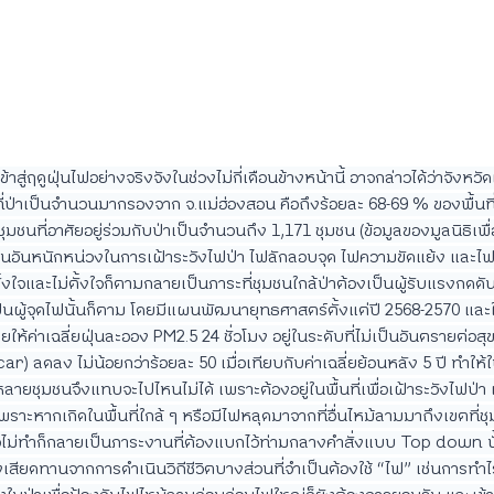
้าสู่ฤดูฝุ่นไฟอย่างจริงจังในช่วงไม่กี่เดือนข้างหน้านี้ อาจกล่าวได้ว่าจังหวัด
้นที่ป่าเป็นจำนวนมากรองจาก จ.แม่ฮ่องสอน คือถึงร้อยละ 68-69 % ของพื้นท
ีชุมชนที่อาศัยอยู่ร่วมกับป่าเป็นจำนวนถึง 1,171 ชุมชน (ข้อมูลของมูลนิธิเพ
งานอันหนักหน่วงในการเฝ้าระวังไฟป่า ไฟลักลอบจุด ไฟความขัดแย้ง และไ
ตั้งใจและไม่ตั้งใจก็ตามกลายเป็นภาระที่ชุมชนใกล้ป่าต้องเป็นผู้รับแรงกดดันน
เป็นผู้จุดไฟนั้นก็ตาม โดยมีแผนพัฒนายุทธศาสตร์ตั้งแต่ปี 2568-2570 และใ
ายให้ค่าเฉลี่ยฝุ่นละออง PM2.5 24 ชั่วโมง อยู่ในระดับที่ไม่เป็นอันตรายต่อสุ
ar) ลดลง ไม่น้อยกว่าร้อยละ 50 เมื่อเทียบกับค่าเฉลี่ยย้อนหลัง 5 ปี ทำให้ใ
ลายชุมชนจึงแทบจะไปไหนไม่ได้ เพราะต้องอยู่ในพื้นที่เพื่อเฝ้าระวังไฟป่า 
นเพราะหากเกิดในพื้นที่ใกล้ ๆ หรือมีไฟหลุดมาจากที่อื่นไหม้ลามมาถึงเขตที่ชุ
ไม่ทำก็กลายเป็นภาระงานที่ต้องแบกไว้ท่ามกลางคำสั่งแบบ Top down นั้
งเสียดทานจากการดำเนินวิถีชีวิตบางส่วนที่จำเป็นต้องใช้ “ไฟ” เช่นการทำไ