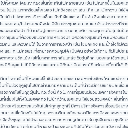
ไปทั้งหมด โดยเท่าที่ลงพื้นที่จะเห็นไฟหลายแบบ เช่น ไฟที่เกิดขึ้นในเขต
สวน ไฟประมาทหรือพลั้งเผลอ ไฟหวังของป่า เช่น เห็ด และผักหวาน ไฟขั
ลียร์ป่า ไฟจากการบริหารเชื้อเพลิงที่ผิดพลาด เป็นต้น ซึ่งไฟแต่ละประเภทก็ม
น ไฟเขตแดน/ไฟลามเขตติดต่อ มีตัวอย่างชุมชนแม่ฮะ และบ้านปางยางที่ช
ไฟขอบสวนติดป่า ที่บ้านสันปูเลยสามารถออกกฎกติกาควบคุมคนในชุมชนป้อง
าจากชุมชนที่ต้องยังชีพจากการหาของป่า มีตัวอย่างชุมชนที่ ต.แม่หอพระ ที
่วมกัน และควบคุมได้ ไฟจากการหาของป่า เช่น ไข่มดแดง และน้ำผึ้งก็มีตั
ลวง และ ต.แม่หอพระที่สามารถควบคุมได้ เป็นต้น อย่างไรก็ตาม ก็มีไฟประเ
เกิดจากความขัดแย้ง ไฟที่มาจากการกลั่นแกล้ง วัยรุ่นคึกคะนองและใช้ยาเสพ
ะต้องมีทีมดูแลไฟที่มีศักยภาพและคนมีทักษะ มีอุปกรณ์ที่พร้อมเคลื่อนที่เข้าถ
าทีมทำงานพื้นที่โหนดแฟล็กชิป สสส. และสภาลมหายใจเชียงใหม่พบว่าจากก
้นที่ในช่วงฤดูฝุ่นไฟปีที่ผ่านมามีหลายประเด็นที่น่าจะมีการขยายผลเพื่อเพ
จัดการไฟในฤดูฝุ่นไฟที่จะถึงนี้ คือ 1. การที่ชุมชนมีขอบเขตการจัดการไฟท
้นที่เสี่ยงไฟทั้งในเขตติดต่อ ไฟป่าที่ข้ามเขตแดน ไฟขอบสวนติดป่า พื้นที่ห
มีการเตรียมวางแนวกันไฟให้ถูกจุดถูกที่ มีการบริหารจัดการเชื้อเพลิงบางส่ว
นมากเพื่อป้องกันไฟใหญ่ การเตรียมกล้องวงจรปิด การมีชุดลาดตระเวนที่
การจัดตั้งชุดดูแลไฟป่าของชุมชนหลากหลายรูปแบบ เช่น ชุดจิตอาสา ชุดรัก
่บ้าน (ชรบ.) กลุ่มคนที่หาของป่าของชุมชนที่ปรับให้มาช่วยดูแลจัดการไฟ