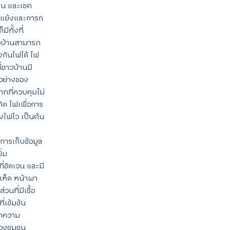
แดน และเขต
ดแย้งและการก
ีทั้งที่
าวบ้านสามารถ
กันไฟได้ ไฟ
่ชาวบ้านมี
วอย่างของ
ภทที่ควบคุมไม่
ติด ไฟเพื่อการ
ึงไฟไว เป็นต้น
ารเก็บข้อมูล
ิ่ม
ี่ชัดเจน และมี
าเห็ด หน้าผา
นที่มีเชื้อ
เข้มข้น 
ษาความ
ของชุมชน 