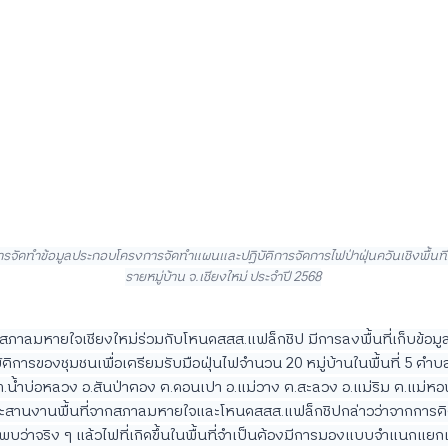
รจัดทำข้อมูลประกอบโครงการจัดทำแผนและปฏิบัติการจัดการไฟป่าฝุ่นควันเชิงพื้นที่
รายหมู่บ้าน จ.เชียงใหม่ ประจำปี 2568
าลมหายใจเชียงใหม่ร่วมกับโหนดสสส.แฟล็กชิป มีการลงพื้นที่เก็บข้อมูล
ิการของชุมชนเพื่อเตรียมรับมือฝุ่นไฟจำนวน 20 หมู่บ้านในพื้นที่ 5 ตำบล
.น้ำบ่อหลวง อ.สันป่าตอง ต.ดอนเปา อ.แม่วาง ต.สะลวง อ.แม่ริม ต.แม่หอ
ะสานงานพื้นที่จากสภาลมหายใจและโหนดสสส.แฟล็กชิปกล่าวว่าจากการต
่พบว่าจริง ๆ แล้วไฟที่เกิดขึ้นในพื้นที่จำเป็นต้องมีการมองแบบจำแนกแยกแ