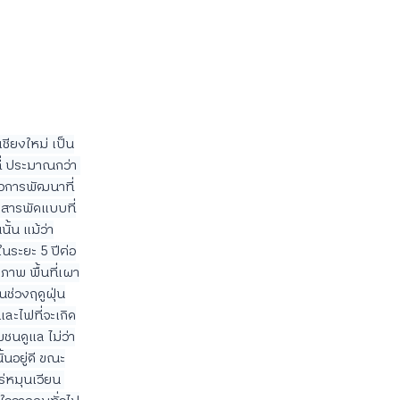
เชียงใหม่ เป็น
ี่ ประมาณกว่า 
ื่อการพัฒนาที่
ฟสารพัดแบบที่
ั้น แม้ว่า
นระยะ 5 ปีต่อ
ขภาพ พื้นที่เผา
นช่วงฤดูฝุ่น
และไฟที่จะเกิด
มชนดูแล ไม่ว่า
นอยู่ดี ขณะ
ร่หมุนเวียน 