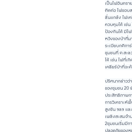
เป็นไฟอันตราย
ติดต่อ ไฟขอบ
ลั่นแกล้ง ไฟเค
ควบคุมได้ เช่
ป้องกันได้ มี
หวังของป่าที่ม
ระเบียบกติการ
ชุมชนที่ ต.สะ
ได้ เช่น ไฟที่
เคลียร์ป่าที่จ
ปริศนากล่าวว่
ของชุมชน 20 พื
ประสิทธิภาพการ
การวิเคราะห์พื
สูงชัน ฯลฯ และ
เพลิงสะสมจำนว
2ชุมชนเริ่มมี
ปลอดภัยของหมู