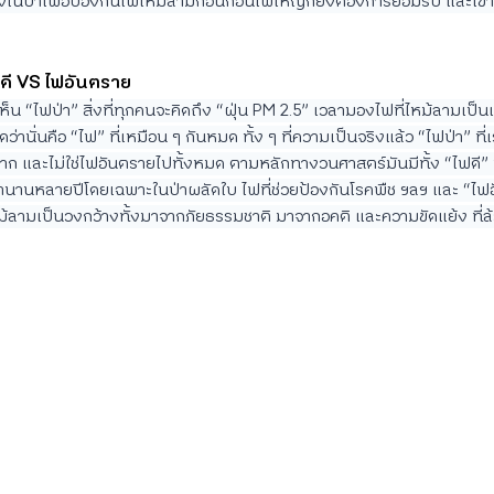
ิงในป่าเพื่อป้องกันไฟไหม้ลามก่อนก่อนไฟใหญ่ก็ยังต้องการยอมรับ และเข้
ดี VS ไฟอันตราย
็น “ไฟป่า” สิ่งที่ทุกคนจะคิดถึง “ฝุ่น PM 2.5” เวลามองไฟที่ไหม้ลามเป
ดว่านั่นคือ “ไฟ” ที่เหมือน ๆ กันหมด ทั้ง ๆ ที่ความเป็นจริงแล้ว “ไฟป่า” ที
 และไม่ใช่ไฟอันตรายไปทั้งหมด ตามหลักทางวนศาสตร์มันมีทั้ง “ไฟดี” ที่
านานหลายปีโดยเฉพาะในป่าผลัดใบ ไฟที่ช่วยป้องกันโรคพืช ฯลฯ และ “ไฟอ
หม้ลามเป็นวงกว้างทั้งมาจากภัยธรรมชาติ มาจากอคติ และความขัดแย้ง ที่