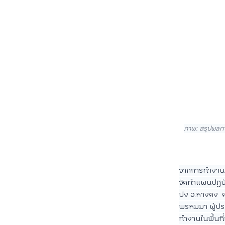
ภาพ: สรุปผลกา
จากการทำงานสภ
จัดทำแผนปฏิบัต
ปง อ.หางดง  ต
พรหมมา ผู้ปร
ทำงานในพื้นที