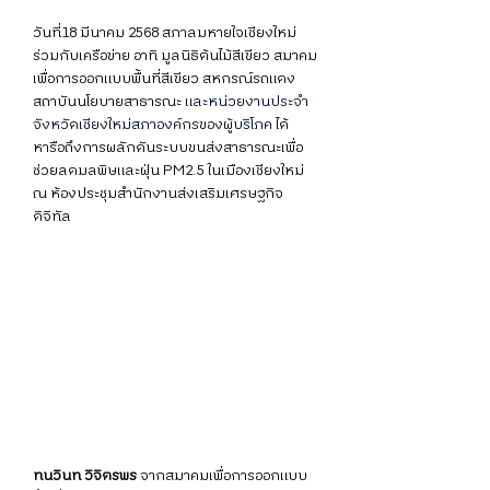
วันที่18 มีนาคม 2568 สภาลมหายใจเชียงใหม่
ร่วมกับเครือข่าย อาทิ มูลนิธิต้นไม้สีเขียว สมาคม
เพื่อการออกแบบพื้นที่สีเขียว สหกรณ์รถแดง 
สถาบันนโยบายสาธารณะ 
และหน่วยงานประจำ
จังหวัดเชียงใหม่สภาองค์กรของผู้บริโภค
ได้
หารือถึงการผลักดันระบบขนส่งสาธารณะเพื่อ
ช่วยลดมลพิษและฝุ่น PM2.5 ในเมืองเชียงใหม่ 
ณ ห้องประชุมสำนักงานส่งเสริมเศรษฐกิจ
ดิจิทัล
ทนวินท วิจิตรพร
 จากสมาคมเพื่อการออกแบบ