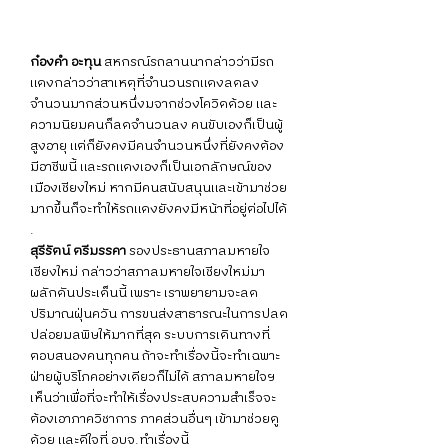
ก๋องคำ อะทุน
 สหกรณ์รถลานนากล่าวว่ามีรถ
แดงกล่าวว่าสาเหตุที่จำนวนรถแดงลดลง
จำนวนมากส่วนหนึ่งมจากช่วงโควิดด้วย และ
ความนิยมคนก็ลดจำนวนลง คนขับเองก็เป็นผู้
สูงอายุ แต่ก็ยังคงมีคนจำนวนหนึ่งที่ยังคงต้อง
มีอาชีพนี้ และรถแดงเองก็เป็นเอกลักษณ์ของ
เมืองเชียงใหม่ หากมีคนสนับสนุนและเข้ามาช่วย
มากขึ้นก็จะทำให้รถแดงยังคงมีหน้าที่อยู่ต่อไปได้
.
สุรีรัตน์ ตรีมรรคา
 รองประธานสภาลมหายใจ
เชียงใหม่ กล่าวว่าสภาลมหายใจเชียงใหม่มา
ผลักดันประเด็นนี้ เพราะ เราพยายามจะลด
ปริมาณฝุ่นควัน การขนส่งสาธารณะในการปลด
ปล่อยมลพิษให้มากที่สุด ระบบการเดินทางที่
ตอบสนองคนทุกคน ถ้าจะทำเรื่องนี้จะทำเฉพาะ
ฝ่ายผู้บริโภคอย่างเดียวก็ไม่ได้ สภาลมหายใจฯ 
เห็นว่าเพื่อที่จะทำให้เรื่องประสบความสำเร็จจะ
ต้องเอาภาควิชาการ ภาคส่วนอื่นๆ เข้ามาช่วยดู
ด้วย และดีใจที่ อบจ.ทำเรื่องนี้  