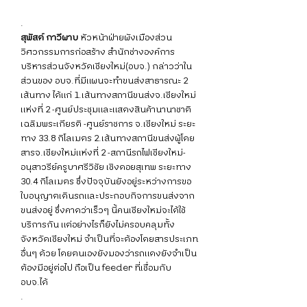
.
สุพัสต์ กาวีผาบ
 หัวหน้าฝ่ายผังเมืองส่วน
วิศวกรรมการก่อสร้าง สำนักช่างองค์การ
บริหารส่วนจังหวัดเชียงใหม่(อบจ.) กล่าวว่าใน
ส่วนของ อบจ.ที่มีแผนจะทำขนส่งสาธารณะ 2 
เส้นทาง ได้แก่ 1.เส้นทางสถานีขนส่งจ.เชียงใหม่
แห่งที่ 2 -ศูนย์ประชุมและแสดงสินค้านานาชาติ
เฉลิมพระเกียรติ -ศูนย์ราชการ จ.เชียงใหม่ ระยะ
ทาง 33.8 กิโลเมตร 2.เส้นทางสถานีขนส่งผู้โดย
สารจ.เชียงใหม่แห่งที่ 2 -สถานีรถไฟเชียงใหม่-
อนุสาวรีย์ครูบาศรีวิชัย เชิงดอยสุเทพ ระยะทาง 
30.4 กิโลเมตร ซึ่งปัจจุบันยังอยู่ระหว่างการขอ
ใบอนุญาตเดินรถและประกอบกิจการขนส่งจาก
ขนส่งอยู่ ซึ่งคาดว่าเร็วๆ นี้คนเชียงใหม่จะได้ใช้
บริการกัน แต่อย่างไรก็ยังไม่ครอบคลุมทั้ง
จังหวัดเชียงใหม่ จำเป็นที่จะต้องโดยสารประเภท
อื่นๆ ด้วย โดยตนเองยังมองว่ารถแดงยังจำเป็น
ต้องมีอยู่ต่อไป ถือเป็น feeder ที่เชื่อมกับ 
อบจ.ได้
.