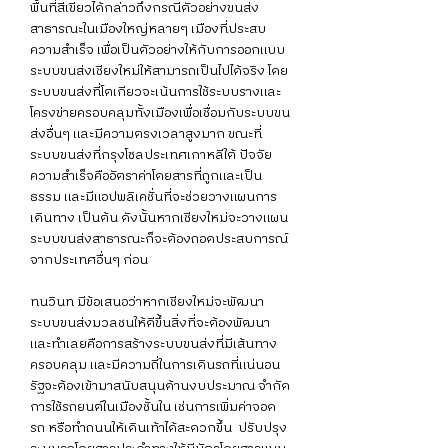
พื้นที่สีเขียวได้กล่าวถึงกรณีตัวอย่างขนส่ง
สาธารณะในเมืองใหญ่หลายๆ เมืองที่ประสบ
ความสำเร็จ เพื่อเป็นตัวอย่างให้กับการออกแบบ
ระบบขนส่งเชียงใหม่ให้สามารถเป็นไปได้จริง โดย
ระบบขนส่งที่โตเกียวจะเน้นการใช้ระบบรางและ
โครงข่ายครอบคลุมทั้งเมืองเพื่อเชื่อมกับระบบขน
ส่งอื่นๆ และมีความตรงเวลาสูงมาก ขณะที่
ระบบขนส่งที่กรุงโซลประเทศเกาหลีใต้ ปัจจัย
ความสำเร็จคืออัตราค่าโดยสารที่ถูกและเป็น
ธรรม และมีแอปพลิเคชั่นที่จะช่วยวางแผนการ
เดินทาง เป็นต้น ดังนั้นหากเชียงใหม่จะวางแผน
ระบบขนส่งสาธารณะก็จะต้องถอดประสบการณ์
จากประเทศอื่นๆ ก่อน
ทนวินท มีข้อเสนอว่าหากเชียงใหม่จะพัฒนา
ระบบขนส่งมวลชนให้ดีขึ้นสิ่งที่จะต้องพัฒนา
และทำเลยคือการสร้างระบบขนส่งที่มีเส้นทาง
ครอบคลุม และมีความถี่ในการเดินรถที่แน่นอน 
รัฐจะต้องเข้ามาสนับสนุนด้านงบประมาณ จำกัด
การใช้รถยนต์ในเมืองชั้นใน เช่นการเพิ่มค่าจอด
รถ หรือทำถนนให้เดินเท้าได้สะดวกขึ้น  ปรับปรุง