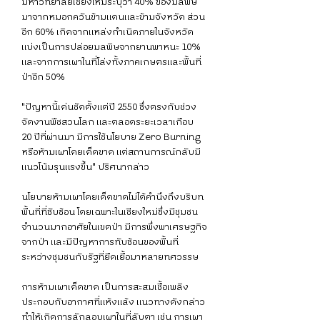
มหาวิทยาลัยเชียงใหม่ระบุว่า 40% ของมลพิษ
มาจากหมอกควันข้ามแดนและข้ามจังหวัด ส่วน
อีก 60% เกิดจากแหล่งกำเนิดภายในจังหวัด 
แบ่งเป็นการปล่อยมลพิษจากยานพาหนะ 10% 
และจากการเผาในที่โล่งทั้งภาคเกษตรและพื้นที่
ป่าอีก 50%
"ปัญหานี้เด่นชัดตั้งแต่ปี 2550 ซึ่งตรงกับช่วง
จัดงานพืชสวนโลก และตลอดระยะเวลาเกือบ 
20 ปีที่ผ่านมา มีการใช้นโยบาย Zero Burning 
หรือห้ามเผาโดยเด็ดขาด แต่สถานการณ์กลับมี
แนวโน้มรุนแรงขึ้น" ปริศนากล่าว
นโยบายห้ามเผาโดยเด็ดขาดไม่ได้คำนึงถึงบริบท
พื้นที่ที่ซับซ้อน โดยเฉพาะในเชียงใหม่ซึ่งมีชุมชน
จำนวนมากอาศัยในเขตป่า มีการพึ่งพาเศรษฐกิจ
จากป่า และมีปัญหาการทับซ้อนของพื้นที่
ระหว่างชุมชนกับรัฐที่ยืดเยื้อมาหลายทศวรรษ
การห้ามเผาเด็ดขาด เป็นการสะสมเชื้อเพลิง 
ประกอบกับอากาศที่แห้งแล้ง แนวทางดังกล่าว
ทำให้เกิดการลักลอบเผาในที่ลับตา เช่น การเผา