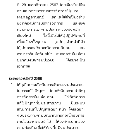
ที่ 29 พฤศจิกายน 2567 โดยเชียงใหม่ยึด
ตามแนวทางการบริหารจัดการไฟ(Fire 
Management) แยกแยะไฟจำเป็นอย่าง
ยิ่งที่ต้องมีการบริหารจัดการ และเขต
ควบคุมการเผาตามประกาศของจังหวัด
เชียงใหม่ ทั้งนี้
เพื่อไม่ให้ผู้ปฏิบัติการที่
เกี่ยวข้องทั้งชุมชน ,อปท.,เจ้าหน้าที่ป่า
ไม้,ปกครองอำเภอเกิดความสับสน และ
สามารถรับมือกับไฟป่า หมอกควันในเดือน
มีนาคม-เมษายนปี2568 ได้อย่างเป็น
เอกภาพ
ระยะยาวหลังปี 2568
ให้วุฒิสภาผลักดันการจัดสรรงบประมาณ
ในการแก้ไขปัญหา โดยลำดับความสำคัญ
การจัดสรรในแต่ละส่วน เพื่อให้เกิดการ
แก้ไขปัญหาที่มีประสิทธิภาพ เป็นระบบ 
แทนการแก้ไขปัญหาเฉพาะหน้า โดยเฉพาะ
งบประมาณตามบทบาทภารกิจที่ได้รับการ
ถ่ายโอนจากกรมป่าไม้ ให้องค์กรปกครอง
ส่วนท้องถิ่นเพื่อให้ท้องถิ่นมีงบประมาณ