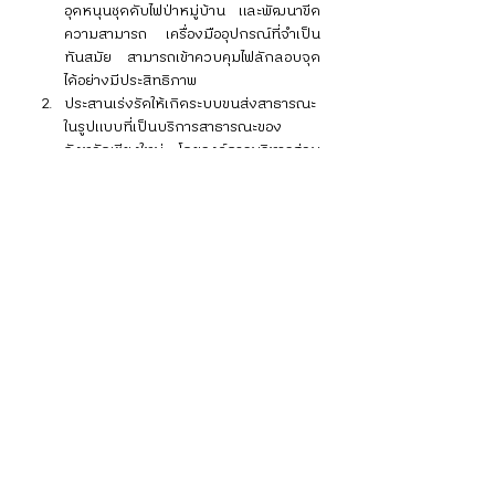
อุดหนุนชุดดับไฟป่าหมู่บ้าน และพัฒนาขีด
ความสามารถ เครื่องมืออุปกรณ์ที่จำเป็น 
ทันสมัย สามารถเข้าควบคุมไฟลักลอบจุด
ได้อย่างมีประสิทธิภาพ 
ประสานเร่งรัดให้เกิดระบบขนส่งสาธารณะ
ในรูปแบบที่เป็นบริการสาธารณะของ
จังหวัดเชียงใหม่ โดยองค์การบริหารส่วน
ท้องถิ่น (อบจ.และเทศบาลนคร)
ให้
วุฒิสภาเร่งรัดกระบวนการออกกฎ
หมายพรบ.บริหารจัดการอากาศสะอาด ที่
ยืนอยู่บนหลักการสำคัญคือ สิทธิของ
ประชาชนผู้หายใจ สิทธิชุมชนในเขตป่าที่ยัง
ต้องพึ่งพาไฟพึ่งพาป่า กลไกคณะกรรมการ
อากาศสะอาดที่มีส่วนร่วมของประชาชน
ประชาสังคม และ กองทุนอากาศสะอาด 
ให้วุฒิสภาเป็นอีกช่องทางหนึ่งในการผลัก
ดัน นำข้อมูลไปอภิปรายในสภา ในประเด็น
การเพิ่มสิทธิประโยชน์ด้านสุขภาพประชาชน
ในระบบหลักประกันสุขภาพแห่ง
ชาติ(30บาทรักษาทุกที่) ระบบประกันสังคม
และข้าราชการ ให้มีการคัดกรองมะเร็งปอด