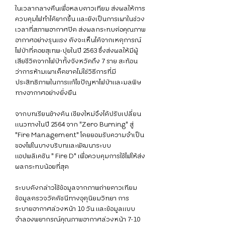
ในเวลากลางคืนเพื่อหลบดาวเทียม ส่งผลให้การ
ควบคุมไฟทำได้ยากขึ้น และยังเป็นการเผาในช่วง
เวลาที่สภาพอากาศปิด ส่งผลกระทบต่อคุณภาพ
อากาศอย่างรุนแรง ดังจะเห็นได้จากเหตุการณ์
ไฟป่าที่ดอยสุเทพ-ปุยในปี 2563 ซึ่งส่งผลให้มีผู้
เสียชีวิตจากไฟป่าทั้งจังหวัดถึง 7 ราย สะท้อน
ว่าการห้ามเผาเด็ดขาดไม่ใช่วิธีการที่มี
ประสิทธิภาพในการแก้ไขปัญหาไฟป่าและมลพิษ
ทางอากาศอย่างยั่งยืน
จากบทเรียนข้างต้น เชียงใหม่จึงได้ปรับเปลี่ยน
แนวทางในปี 2564 จาก "Zero Burning" สู่ 
"Fire Management" โดยยอมรับความจำเป็น
ของไฟในบางบริบทและพัฒนาระบบ
แอปพลิเคชัน " Fire D" เพื่อควบคุมการใช้ไฟให้ส่ง
ผลกระทบน้อยที่สุด
ระบบดังกล่าวใช้ข้อมูลจากภาพถ่ายดาวเทียม 
ข้อมูลตรวจวัดดัชนีทางอุตุนิยมวิทยา การ
ระบายอากาศล่วงหน้า 10 วัน และข้อมูลแบบ
จำลองพยากรณ์คุณภาพอากาศล่วงหน้า 7-10 