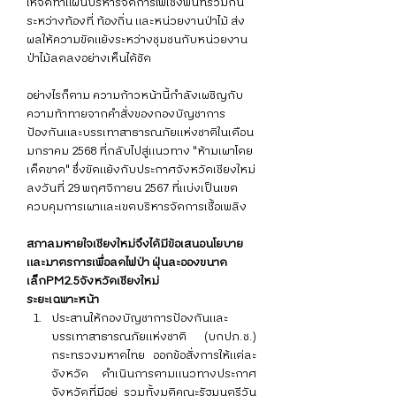
ให้จัดทำแผนบริหารจัดการไฟเชิงพื้นที่ร่วมกัน
ระหว่างท้องที่ ท้องถิ่น และหน่วยงานป่าไม้ ส่ง
ผลให้ความขัดแย้งระหว่างชุมชนกับหน่วยงาน
ป่าไม้ลดลงอย่างเห็นได้ชัด
อย่างไรก็ตาม ความก้าวหน้านี้กำลังเผชิญกับ
ความท้าทายจากคำสั่งของกองบัญชาการ
ป้องกันและบรรเทาสาธารณภัยแห่งชาติในเดือน
มกราคม 2568 ที่กลับไปสู่แนวทาง "ห้ามเผาโดย
เด็ดขาด" ซึ่งขัดแย้งกับประกาศจังหวัดเชียงใหม่
ลงวันที่ 29 พฤศจิกายน 2567 ที่แบ่งเป็นเขต
ควบคุมการเผาและเขตบริหารจัดการเชื้อเพลิง
สภาลมหายใจเชียงใหม่จึงได้มี
ข้อเสนอนโยบาย
และมาตรการเพื่อลดไฟป่า ฝุ่นละอองขนาด
เล็กPM2.5จังหวัดเชียงใหม่
ระยะเฉพาะหน้า
ประสานให้
กองบัญชาการป้องกันและ
บรรเทาสาธารณภัยแห่งชาติ (บกปภ.ช.) 
กระทรวงมหาดไทย ออกข้อสั่งการให้แต่ละ
จังหวัด ดำเนินการตามแนวทางประกาศ
จังหวัดที่มีอยู่ รวมทั้งมติคณะรัฐมนตรีวัน