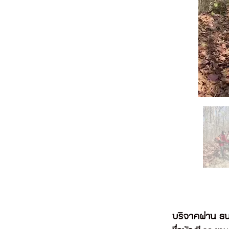
บริจาคผ่าน
ธน