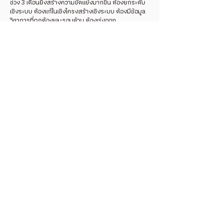
ช่วง 3 เดือนยิ่งสร้างความขัดแย้งมากขึ้น ต้องยกระดับ
เชิงระบบ ต้องแก้ในเชิงโครงสร้างเชิงระบบ ต้องมีข้อมูล
วิชาการที่ถูกต้องและรอบด้าน ต้องเร่งออก
พ.ร.บ.บริหารจัดการอากาศสะอาด ต้องเปลี่ยนการใช้
พลังงานสะอาดในโรงงานอุตสาหกรรม โรงไฟฟ้า และ
ระบบคมนาคมขนส่ง ต้องเปลี่ยนการผลิตเชิงเดี่ยวที่ใช้
ไฟการผลิตที่ยั่งยืน ต้องปฏิรูปกฎหมายป่าไม้ สร้าง
ความมั่นคงในที่ดินทำกินพัฒนาคุณภาพชีวิตชุมชนในป่า
รวมทั้งมีส่วนร่วมในการดูแลป่าอย่างยั่งยืน ต้องมีระบบ
สวัสดิการในการดูแลป้องกันเยียวยารักษาสุขภาพอย่าง
ทั่วถึง ต้องกระจายอำนาจให้ชุมชนท้องถิ่นจังหวัดบริหาร
จัดการแก้ปัญหาที่สอดคล้องกับบริบทของท้องถิ่นและ
จังหวัด รัฐส่วนกลางสนับสนุน ต้องสนับสนุนภาคีทุก
ภาคส่วน ร่วมพัฒนาแผนป้องกันและแก้ปัญหาตั้งแต่
ระดับชุมชน ตำบล จังหวัด ประเทศ และอาเซียน