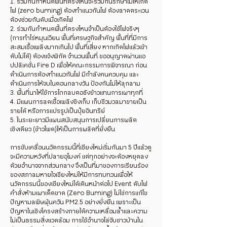
1. ร่วมกันกำหนดพื้นที่ตรงไหนจะร่วมกันรักษาไม่ให้เกิด
ไฟ (zero burning) ต้องทำแนวกันไฟ ต้องลาดตระเวน
ต้องช่วยกันดับเมื่อเกิดไฟ
2. ร่วมกันกำหนดพื้นที่ตรงไหนจำเป็นต้องใช้ไฟจริงๆ
(การทำไร่หมุนเวียน พื้นที่เศรษฐกิจสำคัญ พื้นที่ที่มีการ
สะสมเชื้อเพลิงมากเกินไป พื้นที่เสี่ยง หากเกิดไฟแล้วเข้า
ดับไม่ได้) ต้องแจ้งพิกัด จำนวนพื้นที่ ขออนุญาตผ่านแอ
ปปลิเคชั่น Fire D เพื่อให้คณะกรรมการพิจารณา ก่อน
ดำเนินการต้องทำแนวกันไฟ มีกำลังคนควบคุม และ
ดำเนินการให้จบในตอนกลางวัน ป้องกันไม่ให้ลุกลาม
3. พื้นที่นาให้ใช้การไถกลบตอซังข้าวแทนการเผาทุกที่
4. มีแผนการลดเชื้อเพลิงชิงเก็บ เก็บชีวมวลมาขายเป็น
รายได้ หรือการแปรรูปเป็นปุ๋ยอินทรีย์
5. ในระยะยาวมีแผนสนับสนุนการเปลี่ยนการผลิต
เชิงเดียว (ข้าวโพด)ให้เป็นการผลิตที่ยั่งยืน
การขับเคลื่อนนวัตกรรมนี้ที่เชียงใหม่เริ่มกันมา 5 ปีแล้วดู
จะมีความหวังที่ปลายอุโมงค์ แต่ทุกอย่างจะต้องหยุดลง
ด้วยอำนาจจากส่วนกลาง จึงเป็นที่มาของการเรียนร้อง
ของสภาลมหายใจเชียงใหม่ให้มีการทบทวนเพื่อให้
นวัตกรรมนี้ของเชียงใหม่ได้เดินหน้าต่อไป Event ดับไฟ
คำสั่งห้ามเผาเด็ดขาด (Zero Burning) ไม่ใช่การแก้ไข
ปัญหามลพิษฝุ่นควัน PM2.5 อย่างยั่งยืน เพราะเป็น
ปัญหาในเชิงโครงสร้างภายใต้ความเหลื่อมล้ำและความ
ไม่เป็นธรรมสิ่งแวดล้อม การใช้อำนาจไล่จับชาวบ้านใน