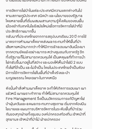
ป่าอเมซอน แม้จะยังมีความท้าทายในการบังคับใช้ เป็นต้น
การจัดการไฟป่าในแต่ละประเทศมีความแตกต่างกันไป
ตามสภาพภูมิประเทศ ชนิดป่า และนโยบายของรัฐบาล
โดยหลายพื้นที่เริ่มผสมผสานความรู้ดั้งเดิมของชนพื้น
เมืองเข้ากับเทคโนโลยีสมัยใหม่เพื่อการจัดการไฟป่าที่มี
ประสิทธิภาพมากขึ้น
กลับมาที่ประเทศไทยจากการสรุปบบทเรียน 20 ปี การใช้
มาตรการห้ามเผาเด็ดขาดส่งผลกระทบทำให้พื้นที่ป่า
เสียหายหนักมากกว่า ทำให้มีการลักลอบเผาอันเนื่องมา
จากความขัดแย้งอย่างมากระหว่างชุมชนกับภาครัฐ อีก
ทั้งรัฐบาลก็ไม่สามารถควบคุมได้ เป็นเหตุผลที่ทำการนำ
ไฟกลับขึ้นมาอยู่ในที่สว่าง และมองให้เห็นว่าไฟมี 2 แบบ
ทั้งไฟที่จำเป็น และไม่จำเป็น โดยในประเทศไทยจำเป็นต้อง
มีการใช้การจัดการไฟในพื้นที่ป่าเต็งรังและป่า
เบญจพรรณ โดยเฉพาะในภาคเหนือ
ดังนั้นคำสั่งห้ามเผาเด็ดขาด จะทำให้เกิดการแอบเผา เผา
แล้วหนี เผาเพราะท้าทาย ทำให้ไม่สามารถควบคุมได้
Fire Management จึงเป็นนวัตกรรมการแก้ปัญหาไฟ
ป่าฝุ่นควันและลดผลกระทบทางสุขภาพ เริ่มจากต้องมีน
โยบายและแผนการบริหารจัดการในระดับพื้นที่ป่าร่วม
กันของทุกฝ่ายทั้งชุมชน องค์ปกครองท้องถิ่น เจ้าหน้าที่
อุทยานฯ เจ้าหน้าที่ป่าไม้ ฝ่ายปกครอง