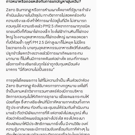
ก้าวหน้าหรือถอยหลังกับการแก้ปัญหาฝุ่นควัน?
Zero Burning หรือการห้ามเผาเด็ดขาดที่รัฐบาลกำลัง
ดำเนินนโยบายในปัจจุบัน ทางวิชาการไม่สอดคล้องกับ
ความจริง และยิ่งทำให้การเผาไปอยู่ในที่มืด ไม่สามารถ
ควบคุมได้ ความจริงแล้ว PM2.5 เกิดจากการเผาทุกชนิด
รถยนต์วิ่งก็คือเผาไฟกองเล็ก โรงไฟฟ้าถ่านหินก็ไฟกอง
ใหญ่ โรงงานอุตสาหกรรมก็ไฟกองใหญ่ เผาตลอดเวลา
ทั้งปีด้วยซ้ำ ฤดูที่ PM 2.5 มีค่าสูงมาก็ไม่หยุด ไม่มีใคร
โวยวายกระไร นายทุนอุตสาหกรรมอาหารสัตว์ที่ส่งเสริม
ปลูกข้าวโพดกว้างขวางแล้วมีการเผาเกิดผลกระทบ
มากมาย ก็ไม่เห็นมีการกดดันแต่อย่างใด ขณะที่การเผา
เพื่อการดำรงชีพกลับถูกไล่ล่าถูกจับกุมเหมือนดัง
ฆาตกร “นี่คือความไม่เป็นธรรม”
การจุดไฟโดยพลการ ไฟที่ไม่ความจำเป็น เห็นด้วยว่าต้อง
Zero Burning ต้องใช้มาตรการทางกฎหมาย แต่ไฟที่
จำเป็นตามหลักวิชาการวนศาสตร์ต้องมีการบริหาร
จัดการควบคุมไม่ให้เกิดการลุกลาม เพื่อลดผลกระทบให้
น้อยที่สุด ซึ่งทางเชียงใหม่ที่มีภาคีหลายภาคส่วนทั้งภาค
รัฐ ประชาสังคม ท้องถิ่น และชุมชนได้ร่วมกันดำเนินงาน
มาแล้ว ถือว่ามีพัฒนาการที่ดี แต่อาจยังไม่สมบูรณ์ เห็น
ด้วยว่าต้องเปิดเผยข้อมูลอย่างโปร่งใส ตรงไปตรงมา
ต้องพัฒนาให้มีประสิทธิภาพมากยิ่งขึ้น มีงานวิจัย องค์
ความรู้มากมายและมีการร่วมขับเคลื่อนกับภาคีต่างๆ ใน
เชียงใหม่ควรเสนอข้อมูลทางวิชาการเพื่อประโยชน์ต่อทุก