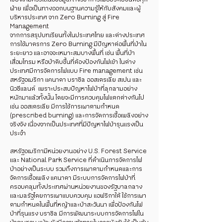
ฝ่าย เพื่อเป็นทางออกบนฐานความรู้ให้กับสังคมและผู้
บริหารประเทศ จาก Zero Burning สู่ Fire
Management
จากการสรุปบทเรียนทั้งในประเทศไทย และต่างประเทศ
การใช้มาตรการ Zero Burning มีปัญหาต่อพื้นที่ป่าใน
ระยะยาว และอาจจะเหมาะสมบางพื้นที่ เช่น พื้นที่ป่า
เสื่อมโทรม หรือป่าดิบชื้นที่ต้องป้องกันไฟเข้า ในต่าง
ประเทศมีการจัดการไฟแบบ Fire management เช่น
สหรัฐอเมริกา แคนาดา บราซิล ออสเตรเลีย สเปน และ
นิวซีแลนด์ เพราะประสบปัญหาไฟป่าที่ลุกลามอย่าง
หนักมาแล้วทั้งนั้น โดยจะมีการควบคุมไฟแตกต่างกันไป
เช่น ออสเตรเลีย มีการใช้การเผาตามกำหนด
(prescribed burning) และการจัดการเชื้อเพลิงอย่าง
จริงจัง เนื่องจากเป็นประเทศที่มีปัญหาไฟป่ารุนแรงเป็น
ประจำ
สหรัฐอเมริกามีหน่วยงานอย่าง U.S. Forest Service
และ National Park Service ที่ดำเนินการจัดการไฟ
ป่าอย่างเป็นระบบ รวมถึงการเผาตามกำหนดและการ
จัดการเชื้อเพลิง แคนาดา มีระบบการจัดการไฟป่าที่
ครอบคลุมทั้งประเทศผ่านหน่วยงานของรัฐบาลกลาง
และมลรัฐโดยการเผาแบบควบคุม แอฟริกาใต้ ใช้การเผา
ตามกำหนดในพื้นที่หญ้าและป่าสะวันนา เพื่อป้องกันไฟ
ป่าที่รุนแรง บราซิล มีการพัฒนาระบบการจัดการไฟใน