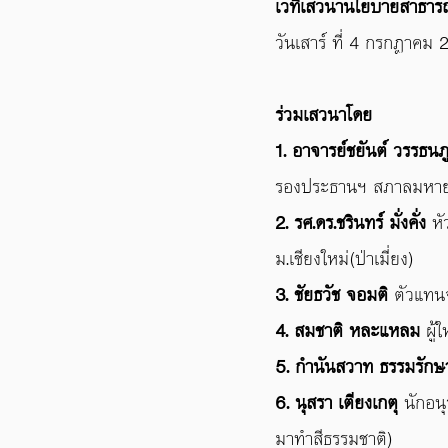
เวทีเสวนานโยบายสาธารณะค
วันเสาร์ ที่​ 4 กรกฎาคม
ร่วมเสวนาโดย​
1. อาจารย์ชยันต์​ วรรธนภู
รองประธานฯ สภาลมหายใ
2. รศ.ดร.ชรินทร์ มั่งคั่ง
หั
ม.เชียงใหม่(ป่าเมี่ยง)​
3. ชัยธวัช จอมติ
ตัวแทนจ
4. สมชาติ หละแหลม
ผู้
5. กำนันสวาท​ ธรรมรักษ
6. นุสรา​ เตียงเกตุ​
นักอ
มาทำสีธรรมชาติ)​