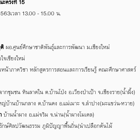
รั้งที่​ 15
 2563
เวลา​ 13.00 - 15.00​ น.
ติ
​ ผอ.ศูนย์ศึกษาชาติพันธ์ุและการพัฒนา ม.เชียงใหม่่
จเชียงใหม่
วหน้าภาควิชา หลักสูตรการสอนเเละการเรียนรู้ คณะศึกษาศาสตร์
ากชุมชน หินลาดใน ต.บ้านโป่ง อ.เวียงป่าเป้า จ.เชียงราย(น้ำผึ้ง)​
ใหญ่บ้านบ้านกลาง ต.บ้านดง​ อ.แม่เมาะ​ จ.ลำปาง(มะแขว่น-หวาย)​
า
​ บ้านน้ำผาง​ อ.แม่จริม​ จ.น่าน​(น้ำผางโมเดล)​
นุรักษ์ศิลปวัฒนธรรม ภูมิปัญญาพื้นถิ่น(นำเปลือกต้นไม