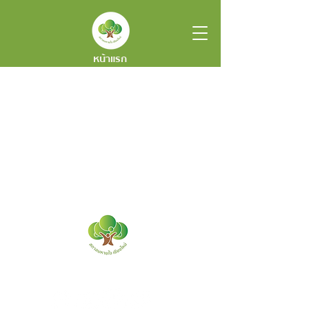
หน้าแรก
“เชียงใหม่มีอากาศสะอาดที่ยั่งยืน”
เลขที่ 35 ถ.รัตนโกสินทร์ ต.วัดเกต อ.เมือง จ.เชียงใหม่ 50000
(โฮงเฮียนสืบสานภูมิปัญญาล้านนา) โทร
061 269 5835